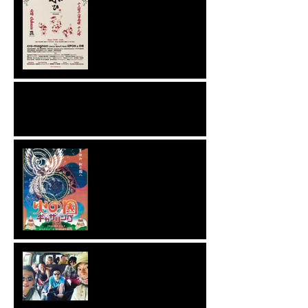
cocalero
COVD-19 の拡大防止により全公演キャンセ
ルのお知らせ
8.1234 火の國ギャザリング
阿蘇出演決定
STB US WEST COAST LIFE
TOUR with Dachambo 2019