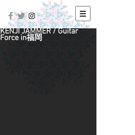
KENJI JAMMER / Guitar
Force in福岡