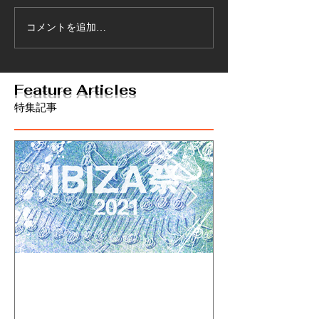
コメントを追加…
Feature Articles
特集記事
2021 7/9.10.11 鎮座
cro-magnon 
『大集ひ』Supp
DOPENESS 空中水泳
cocalero
STBによる空中水泳アルバ