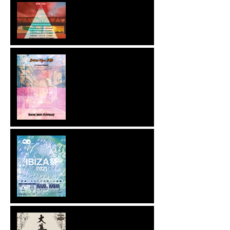
STB TOUR 2021
NEWリリース 2021.7.3に
Smork Need Everyday
ft.Takumi Kaneko(cro
magnon)シングルリリース
決定
2021 7/9.10.11 鎮座
DOPENESS 空中水泳 STB
による空中水泳アルバムリ
リース九州ツアー決定
cro-magnon presents 『大
集ひ』Supported by