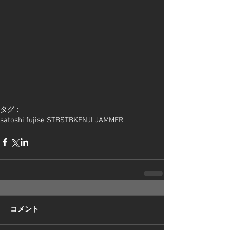
タグ：
satoshi fujise STB
STB
KENJI JAMMER
コメント