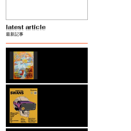
ムリリース九州ツアー決定
latest article
最新記事
Cinema Heaven Anniversary
Festival 出演決定🔥 4/18
Fri.19 Sat. 20 Sun.
長浜neighborhood 3
"SWANS"1st Album
“Cinema”release tour IN
FUKUOKA