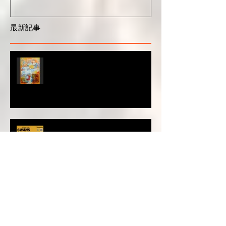
DOPENESS 空中水泳 STB
集ひ』Supporte
による空中水泳アルバムリ
cocalero
リース九州ツアー決定
最新記事
Cinema Heaven Anniversary
Festival 出演決定🔥 4/18 Fri.19
Sat. 20 Sun.
長浜neighborhood 3 "SWANS"1st
Album “Cinema”release tour IN
FUKUOKA