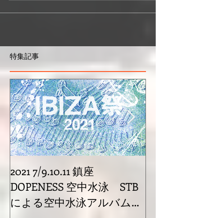
ち上げる事になりました。Apas(アーパス)とは
サンスクイット語で水と言う意味で人体の内に
共鳴するApas Recordsになりました。僕がずっ
と前から時間かけて模索してたビジョンがここ
にあり、今後STBの起点となるレ...
特集記事
2021 7/9.10.11 鎮座
cro-magnon p